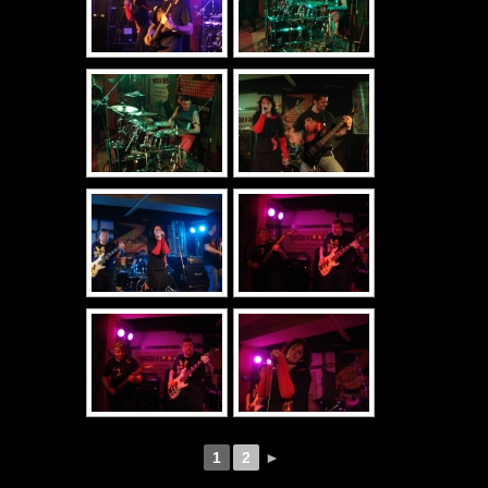
1
2
►