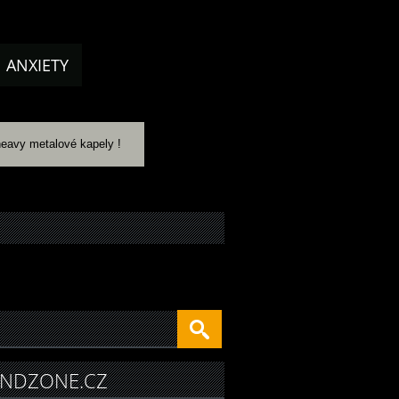
ANXIETY
heavy metalové kapely !
NDZONE.CZ