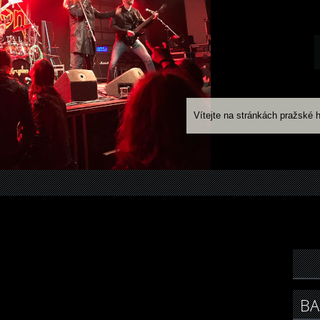
Vítejte na stránkách pražské 
BA