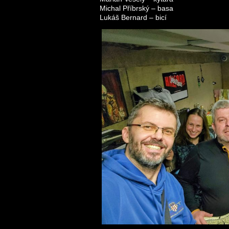
Michal Příbrský – basa
Lukáš Bernard – bicí