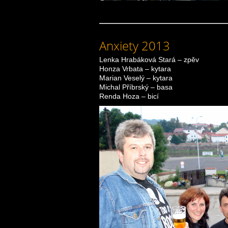
Anxiety 2013
Lenka Hrabáková Stará – zpěv
Honza Vrbata – kytara
Marian Veselý – kytara
Michal Příbrský – basa
Renda Hoza – bicí