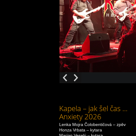
Kapela – jak šel čas …
Anxiety 2026
Lenka Mojra Čolobentičová – zpěv
Honza Vrbata – kytara
Marian Veselý – kytara