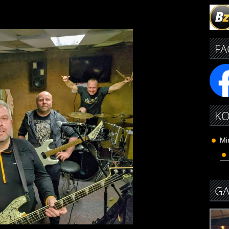
FA
KO
Mi
GA